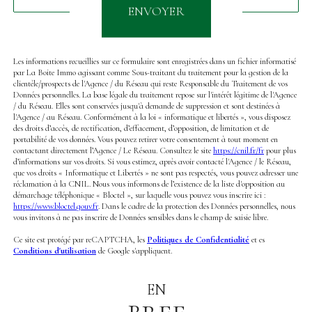
ENVOYER
Les informations recueillies sur ce formulaire sont enregistrées dans un fichier informatisé
par La Boite Immo agissant comme Sous-traitant du traitement pour la gestion de la
clientèle/prospects de l'Agence / du Réseau qui reste Responsable du Traitement de vos
Données personnelles. La base légale du traitement repose sur l'intérêt légitime de l'Agence
/ du Réseau. Elles sont conservées jusqu'à demande de suppression et sont destinées à
l'Agence / au Réseau. Conformément à la loi « informatique et libertés », vous disposez
des droits d’accès, de rectification, d’effacement, d’opposition, de limitation et de
portabilité de vos données. Vous pouvez retirer votre consentement à tout moment en
contactant directement l’Agence / Le Réseau. Consultez le site
https://cnil.fr/fr
pour plus
d’informations sur vos droits. Si vous estimez, après avoir contacté l'Agence / le Réseau,
que vos droits « Informatique et Libertés » ne sont pas respectés, vous pouvez adresser une
réclamation à la CNIL. Nous vous informons de l’existence de la liste d'opposition au
démarchage téléphonique « Bloctel », sur laquelle vous pouvez vous inscrire ici :
https://www.bloctel.gouv.fr
. Dans le cadre de la protection des Données personnelles, nous
vous invitons à ne pas inscrire de Données sensibles dans le champ de saisie libre.
Ce site est protégé par reCAPTCHA, les
Politiques de Confidentialité
et es
Conditions d'utilisation
de Google s'appliquent.
EN