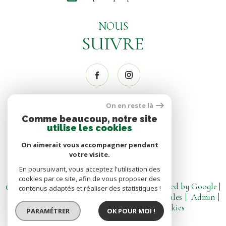
NOUS
SUIVRE
On en reste là
NOUS
Comme beaucoup, notre site
ADHÉRONS
utilise les cookies
On aimerait vous accompagner pendant
votre visite.
En poursuivant, vous acceptez l'utilisation des
cookies par ce site, afin de vous proposer des
© 2026 | Tous droits réservés | Traduction powered by Google |
contenus adaptés et réaliser des statistiques !
Nos honoraires
Plan du site
Mentions légales
Admin
Partenaires
Politique RGPD
Cookies
PARAMÉTRER
OK POUR MOI !