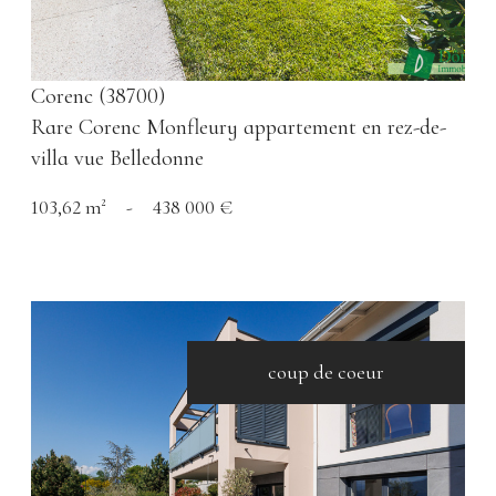
Corenc (38700)
Rare Corenc Monfleury appartement en rez-de-
villa vue Belledonne
103,62 m²
-
438 000 €
coup de coeur
VOIR LE BIEN