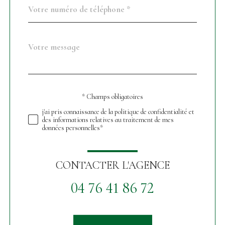
Téléphone
*
Message
Fieldset
*
par
défaut
* Champs obligatoires
Validation
j'ai pris connaissance de la politique de confidentialité et
des informations relatives au traitement de mes
données personnelles*
CONTACTER L'AGENCE
04 76 41 86 72
Validation